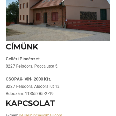
CÍMÜNK
Gelléri Pincészet
8227 Felsőörs, Pocca utca 5.
CSOPAK- VIN- 2000 Kft.
8227 Felsőörs, Alsóörsi út 13.
Adószám: 11855385-2-19
KAPCSOLAT
E-mail:
gelleripince@gmail.com