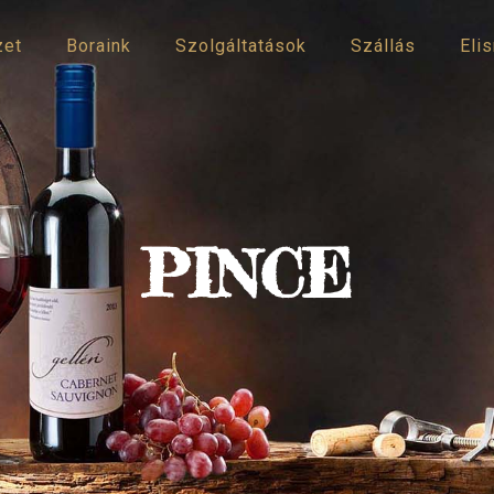
zet
Boraink
Szolgáltatások
Szállás
Eli
PINCE